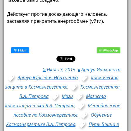
таковое было создано.
Действует против досаждающего человека,
заставляя прекратить энергообмен (уйти).
Июль 3, 2015
Артур Ивахненко
Артур Юрьевич Ивахненко
,
Космическая
защита в Космоэнергетике
,
Космоэнергетика
В.А. Петрова
,
Маги
,
Магистр
Космоэнергетики В.А. Петрова
,
Методическое
пособие по Космоэнергетике
,
Обучение
Космоэнергетике В.А. Петрова
,
Путь Воина в