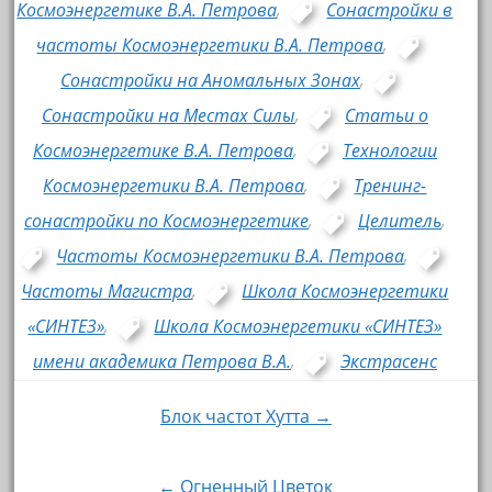
Космоэнергетике В.А. Петрова
,
Сонастройки в
частоты Космоэнергетики В.А. Петрова
,
Сонастройки на Аномальных Зонах
,
Сонастройки на Местах Силы
,
Статьи о
Космоэнергетике В.А. Петрова
,
Технологии
Космоэнергетики В.А. Петрова
,
Тренинг-
сонастройки по Космоэнергетике
,
Целитель
,
Частоты Космоэнергетики В.А. Петрова
,
Частоты Магистра
,
Школа Космоэнергетики
«СИНТЕЗ»
,
Школа Космоэнергетики «СИНТЕЗ»
имени академика Петрова В.А.
,
Экстрасенс
Блок частот Хутта →
Навигация по записям
← Огненный Цветок