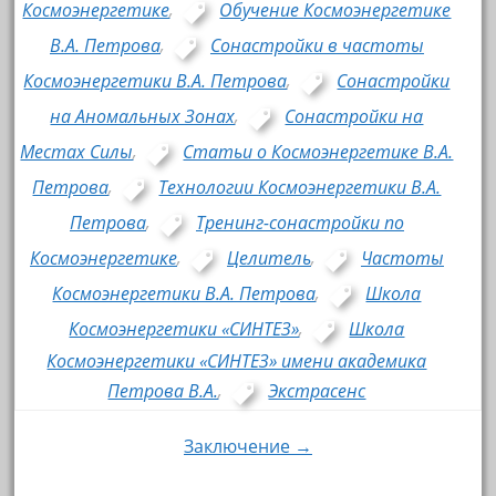
Космоэнергетике
,
Обучение Космоэнергетике
В.А. Петрова
,
Сонастройки в частоты
Космоэнергетики В.А. Петрова
,
Сонастройки
на Аномальных Зонах
,
Сонастройки на
Местах Силы
,
Статьи о Космоэнергетике В.А.
Петрова
,
Технологии Космоэнергетики В.А.
Петрова
,
Тренинг-сонастройки по
Космоэнергетике
,
Целитель
,
Частоты
Космоэнергетики В.А. Петрова
,
Школа
Космоэнергетики «СИНТЕЗ»
,
Школа
Космоэнергетики «СИНТЕЗ» имени академика
Петрова В.А.
,
Экстрасенс
Заключение →
Навигация по записям