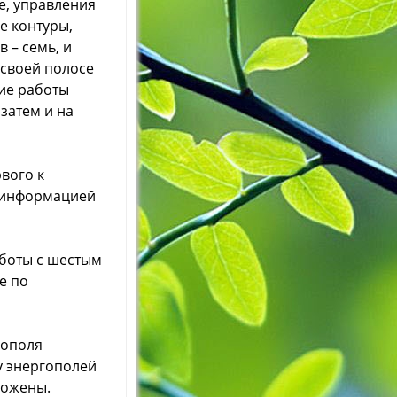
е, управления
 контуры,
 – семь, и
 своей полосе
ние работы
затем и на
вого к
гоинформацией
аботы с шестым
е по
гополя
у энергополей
ложены.