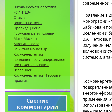
современной к
Школа Космоэнергетики
«СИНТЕЗ»
Появление в 2
Отзывы
монографии «М
Вопросы-ответы
Бабикова и по
Провидец Кейс
Вселенной и б
Громовая магия славян
Маги Москвы
В.А. Петрова,
Мистика волос
излучений чел
Забытый монастырь
волновой сист
Космоэнергетика —
системой, а т
воплощенное универсальное
постижение Знаний
Вселенной
Космоэнергетика. Теория и
практика
Космоэнергети
подкрепленна
энергоинформа
применения. 
Свежие
использования
комментарии
день самой во