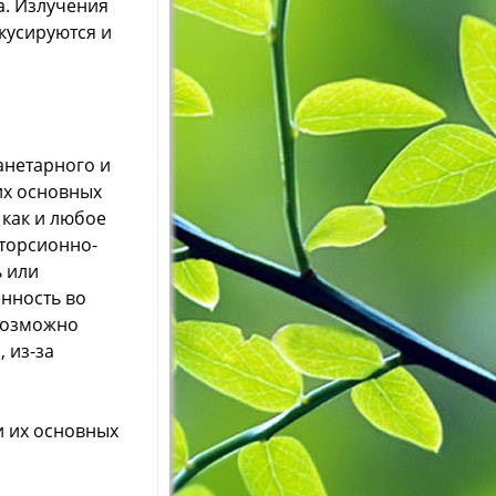
а. Излучения
кусируются и
нетарного и
их основных
 как и любое
 торсионно-
 или
нность во
евозможно
 из-за
и их основных