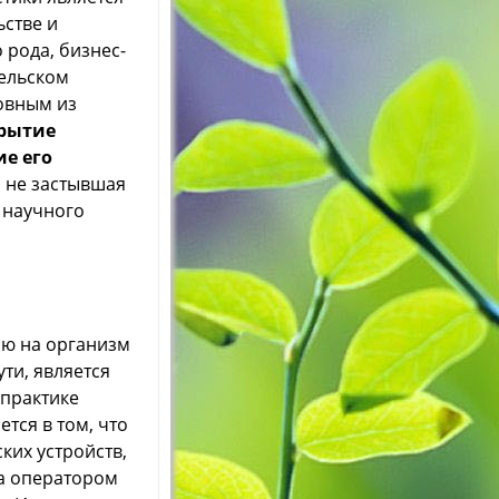
ьстве и
 рода, бизнес-
сельском
новным из
рытие
е его
о не застывшая
 научного
ию на организм
ути, является
практике
тся в том, что
ких устройств,
ра оператором