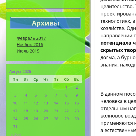
целительство.
проектировани
технологиях, 
Архивы
хозяйстве. Од
направлений п
Февраль 2017
потенциала ч
Ноябрь 2016
скрытых тво
Июль 2015
догма, а бурн
знания, наход
Август 2026
Пн
Вт
Ср
Чт
Пт
Сб
Вс
1
2
В данном посо
3
4
5
6
7
8
9
человека в цел
10
11
12
13
14
15
16
отдельным на
17
18
19
20
21
22
23
волновое возд
24
25
26
27
28
29
30
применяются н
31
а естественны
« Фев