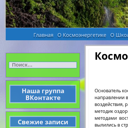
Главная
О Космоэнергетике
О Шко
Космо
Найти:
Наша группа
Основатель ко
ВКонтакте
направлении в 
воздействия, 
методик оздор
методами вост
Свежие записи
вылились в ст