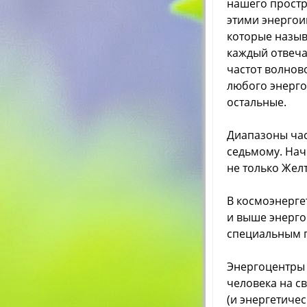
нашего простр
этими энерго
которые назыв
каждый отвеча
частот волнов
любого энергоц
остальные.
Диапазоны час
седьмому. Нач
не только Желт
В космоэнерге
и выше энерго
специальным п
Энергоцентры
человека на с
(и энергетиче