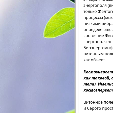
энергополя (в
только Желтого
процессы (мыс
низкими вибр
определяющее 
состояние Физ
энергополя чел
Биоэнергоинфо
витонным поле
как объект.
Космоэнергет
как таковой, 
тела). Именн
космоэнергет
Витонное поле
и Серого прос