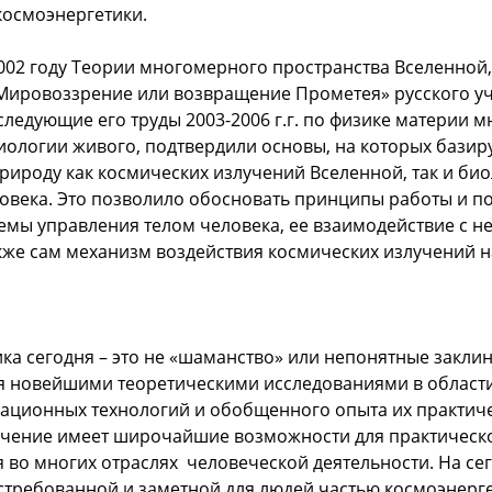
осмоэнергетики.
002 году Теории многомерного пространства Вселенной
ировоззрение или возвращение Прометея» русского уч
следующие его труды 2003-2006 г.г. по физике материи 
иологии живого, подтвердили основы, на которых базир
 природу как космических излучений Вселенной, так и би
овека. Это позволило обосновать принципы работы и п
емы управления телом человека, ее взаимодействие с н
акже сам механизм воздействия космических излучений 
ка сегодня – это не «шаманство» или непонятные закли
я новейшими теоретическими исследованиями в област
ционных технологий и обобщенного опыта их практич
Учение имеет широчайшие возможности для практическ
 во многих отраслях человеческой деятельности. На с
стребованной и заметной для людей частью космоэнерге