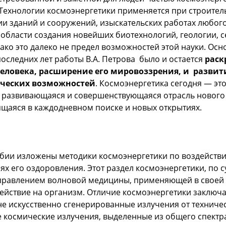
 Технологии космоэнергетики применяется при строител
и зданий и сооружений, изыскательских работах любого
в области создания новейших биотехнологий, геологии, 
нако это далеко не предел возможностей этой науки. Ос
оследних лет работы В.А. Петрова было и остается
раск
еловека, расширение его мировоззрения, и развити
рческих возможностей
. Космоэнергетика сегодня — эт
о развивающаяся и совершенствующаяся отрасль нового
ящаяся в каждодневном поиске и новых открытиях.
бии изложены методики космоэнергетики по воздейств
ях его оздоровления. Этот раздел космоэнергетики, по с
правлением волновой медицины, применяющей в своей 
ействие на организм. Отличие космоэнергетики заключае
е искусственно сгенерированные излучения от техничес
е космические излучения, выделенные из общего спект