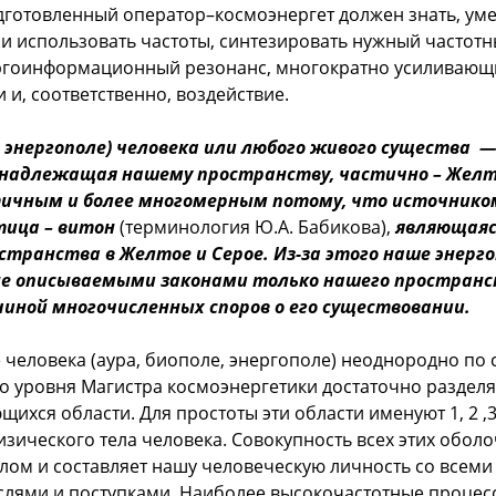
готовленный оператор–космоэнергет должен знать, уме
и использовать частоты, синтезировать нужный частотн
ергоинформационный резонанс, многократно усиливающ
 и, соответственно, воздействие.
, энергополе) человека или любого живого существа 
надлежащая нашему пространству, частично – Желто
тичным и более многомерным потому, что источнико
тица – витон
(терминология Ю.А. Бабикова),
являющаяс
странства в Желтое и Серое. Из-за этого наше энерг
не описываемыми законами только нашего пространс
чиной многочисленных споров о его существовании.
 человека (аура, биополе, энергополе) неоднородно по с
о уровня Магистра космоэнергетики достаточно разделя
ихся области. Для простоты эти области именуют 1, 2 ,3 
зического тела человека. Совокупность всех этих оболо
лом и составляет нашу человеческую личность со всеми
лями и поступками. Наиболее высокочастотные процес