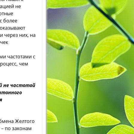
мацией не
тотные
с более
 оказывают
и через них, на
очек
ми частотами с
роцесс, чем
й не частотой
витонного
я
бмена Желтого
 – по законам