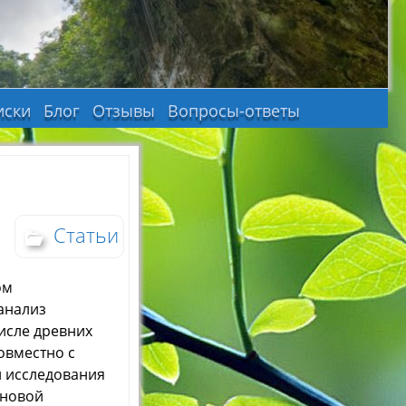
иски
Блог
Отзывы
Вопросы-ответы
Статьи
ом
 анализ
числе древних
овместно с
ти исследования
сновой