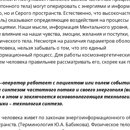
итонного тела) могут оперировать с энергиями и инфор
, но и Серого пространств. Естественно, что высокочас
ль) оказывают определяющее воздействия на процессы 
ациями. Наши мысли, информация Ментального уровня,
влияние на наши чувства, эмоции, желания и поступки, 
ического тела. Несмотря на различия параметров обол
овека, нельзя забывать о том, что это единый
рмационный процесс. Для работы космоэнергетически
м человека правильнее рассматривать его, скорее как п
–оператор работает с пациентом или полем событи
а синтезом частотного потока и своего энергополя (
о в этом и заключается основополагающая технологи
ики – технология синтеза.
 человека живет по законам энергоинформационного о
транств. (Терминология Ю.А. Бабикова). Физическое тело