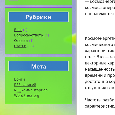
— космоэнерге
космоса опера
направляются 
Рубрики
Блог
(1)
Вопросы-ответы
(1)
Космоэнергет
Отзывы
(1)
космического 
Статьи
(33)
характеристик
поле. Это — ча
векторные хар
Мета
насыщенность 
времени и про
Войти
достаточно ко
RSS
записей
отсутствия в 
RSS
комментариев
WordPress.org
Частоты разби
характеристик.