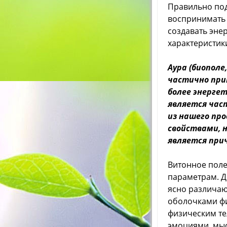
Правильно под
воспринимать 
создавать эн
характеристики
Аура (биополе
частично при
более энерге
является час
из нашего про
свойствами, 
является при
Витонное поле
параметрам. Д
ясно различающ
оболочками фи
физическим те
эмоциями, мыс