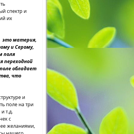
ть
ый спектр и
ий их
— это материя,
му и Серому,
м поля
я переходной
ополе обладает
тва, что
труктуре и
ть поле на три
и т.д.
чек с
 ее желаниями,
сы нашего