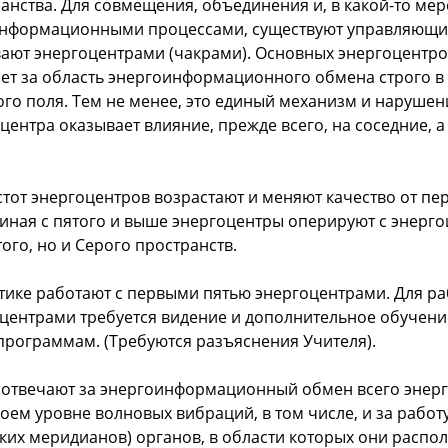
анства. Для совмещения, объединения и, в какой-то мер
информационными процессами, существуют управляющие
ают энергоцентрами (чакрами). Основных энергоцентров
ет за область энергоинформационного обмена строго в
ого поля. Тем не менее, это единый механизм и наруше
ентра оказывает влияние, прежде всего, на соседние, а 
тот энергоцентров возрастают и меняют качество от пер
иная с пятого и выше энергоцентры оперируют с энер
ого, но и Серого пространств.
тике работают с первыми пятью энергоцентрами. Для р
центрами требуется видение и дополнительное обучени
рограммам. (Требуются разъяснения Учителя).
 отвечают за энергоинформационный обмен всего энер
воем уровне волновых вибраций, в том числе, и за работ
ских меридианов) органов, в области которых они распо