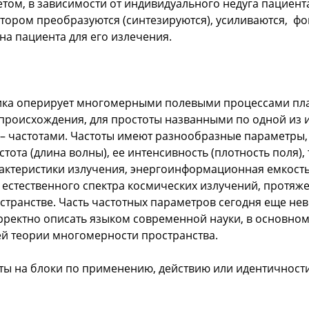
том, в зависимости от индивидуального недуга пациент
тором преобразуются (синтезируются), усиливаются, фо
на пациента для его излечения.
ика оперирует многомерными полевыми процессами пла
происхождения, для простоты названными по одной из 
 – частотами. Частоты имеют разнообразные параметры,
стота (длина волны), ее интенсивность (плотность поля),
актеристики излучения, энергоинформационная емкость
естественного спектра космических излучений, протяже
странстве. Часть частотных параметров сегодня еще н
рректно описать языком современной науки, в основном,
ней теории многомерности пространства.
ты на блоки по применению, действию или идентичност