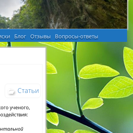
иски
Блог
Отзывы
Вопросы-ответы
Статьи
ого ученого,
воздействия:
ментальной