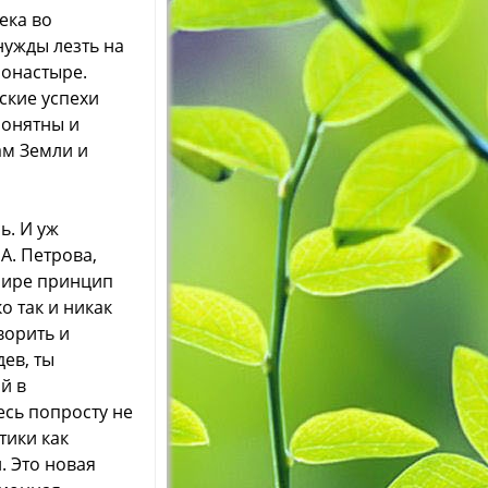
ека во
нужды лезть на
монастыре.
ские успехи
понятны и
ам Земли и
ь. И уж
А. Петрова,
мире принцип
 так и никак
ворить и
ев, ты
й в
сь попросту не
тики как
 Это новая