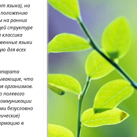
т языка), на
т положению
м на ранних
щей структуре
 классика
твенные языки
ю для всех
аппарата
зывающие, что
я организмов.
о полевого
 коммуникации
ми безусловно
ические)
ормацию в