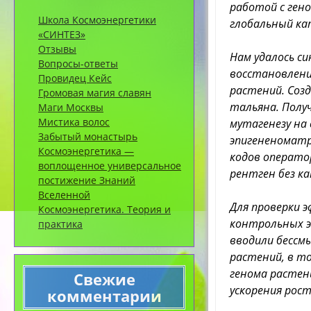
работой с ген
Школа Космоэнергетики
глобальный ка
«СИНТЕЗ»
Отзывы
Нам удалось с
Вопросы-ответы
восстановлени
Провидец Кейс
растений. Соз
Громовая магия славян
тальяна. Полу
Маги Москвы
Мистика волос
мутагенезу на
Забытый монастырь
эпигененоматр
Космоэнергетика —
кодов операто
воплощенное универсальное
рентген без к
постижение Знаний
Вселенной
Для проверки 
Космоэнергетика. Теория и
контрольных э
практика
вводили бессм
растений, в т
генома растен
Свежие
ускорения рост
комментарии