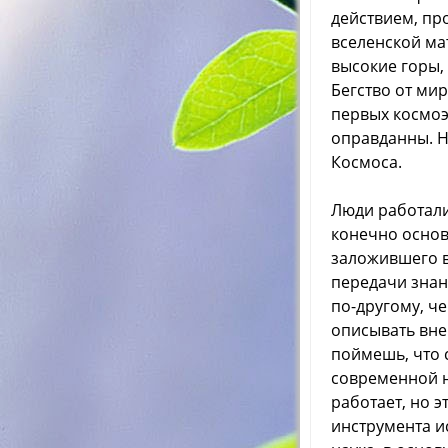
действием, пр
вселенской ма
высокие горы,
Бегство от мир
первых космоэ
оправданны. На
Космоса.
Люди работали
конечно основ
заложившего в
передачи знан
по-другому, ч
описывать вне
поймешь, что с
современной н
работает, но 
инструмента и