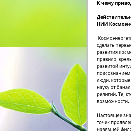
К чему прив
Действитель
НИИ Космоэне
Космоэнергети
сделать первы
развития косм
правило, зрел
развитой интуи
подсознанием
люди, которые
науку от бана
религий. Те, к
возможности.
Настоящее зна
точек проявле
навязшей фило