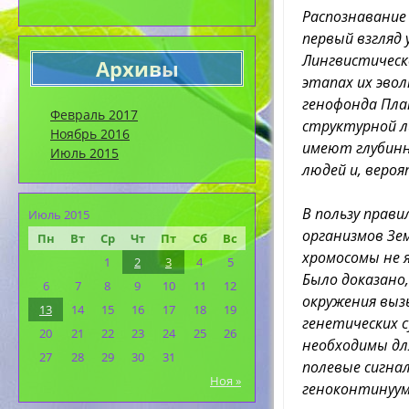
Распознавание 
первый взгляд
Лингвистическ
Архивы
этапах их эвол
генофонда Пла
Февраль 2017
структурной л
Ноябрь 2016
имеют глубинн
Июль 2015
людей и, вероя
В пользу прав
Июль 2015
организмов Зе
Пн
Вт
Ср
Чт
Пт
Сб
Вс
хромосомы не 
1
2
3
4
5
Было доказано
6
7
8
9
10
11
12
окружения выз
13
14
15
16
17
18
19
генетических 
20
21
22
23
24
25
26
необходимы дл
27
28
29
30
31
полевые сигна
Ноя »
геноконтинуум