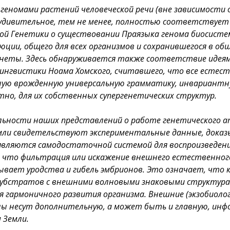
геномами растений человеческой речи (вне зависимости о
 удивительное, тем не менее, полностью соответствуе
ой Генетики о существовании Праязыка генома биосисте
юции, общего для всех организмов и сохранившегося в об
неты. Здесь обнаруживается также соответствие идеям
ингвистики Ноама Хомского, считавшего, что все естес
ую врожденную универсальную грамматику, инвариантну
тно, для их собственных супергенетических структур.
ильности наших представлений о работе генетического 
мли свидетельствуют экспериментальные данные, дока
являются самодостаточной системой для воспроизведени
, что фильтрация или искажение внешнего естественног
ывает уродства и гибель эмбрионов. Это означает, что
субстратов с внешними волновыми знаковыми структура
я гармоничного развития организма. Внешние (экзобиолог
лы несут дополнительную, а может быть и главную, инф
 Земли.