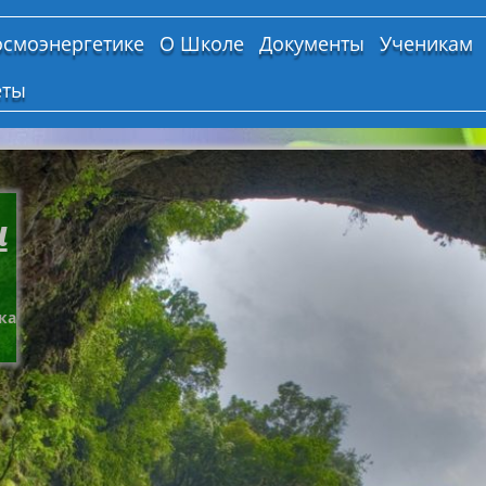
осмоэнергетике
О Школе
Документы
Ученикам
еты
и
ка