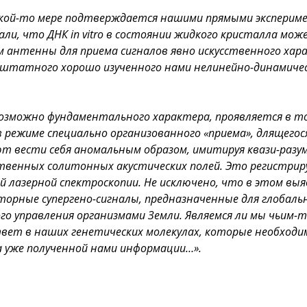
какой-то мере подтверждается нашими прямыми эксперим
ли, что ДНК in vitro в состоянии жидкого кристалла мож
м антенны для приема сигналов явно искусственного хара
штатного хорошо изученного нами нелинейно-динамичес
возможно фундаментального характера, проявляется в т
 режиме специально организованного «приема», длящегося
ют вести себя аномальным образом, имитируя квази-разу
ственных солитонных акустических полей. Это регистри
й лазерной спектроскопии. Не исключено, что в этом вы
торные супергено-сигналы, предназначенные для глобаль
го управления организмами Земли. Являемся ли мы чьим-т
вет в наших генетических молекулах, которые необходи
а уже полученной нами информации…».