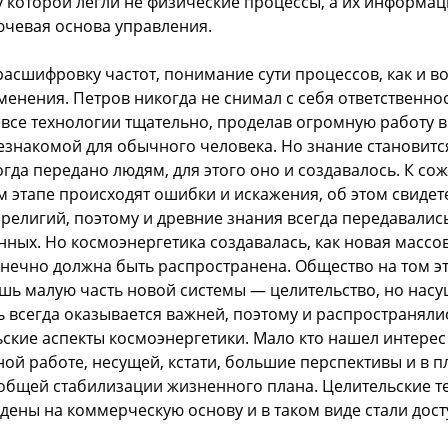
ву которой легли не физические процессы, а их информа
ючевая основа управления.
расшифровку частот, понимание сути процессов, как и 
менения. Петров никогда не снимал с себя ответственнос
все технологии тщательно, проделав огромную работу в
знакомой для обычного человека. Но знание становит
огда передано людям, для этого оно и создавалось. К с
м этапе происходят ошибки и искажения, об этом свидет
религий, поэтому и древние знания всегда передавались
нных. Но космоэнергетика создавалась, как новая массо
онечно должна быть распространена. Общество на том э
шь малую часть новой системы — целительство, но нас
 всегда оказывается важней, поэтому и распространяли
ьские аспекты космоэнергетики. Мало кто нашел интерес
й работе, несущей, кстати, большие перспективы и в п
 общей стабилизации жизненного плана. Целительские 
дены на коммерческую основу и в таком виде стали дос