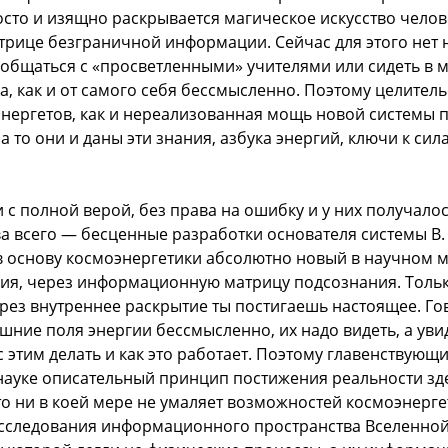
осто и изящно раскрывается магическое искусство челов
трице безграничной информации. Сейчас для этого нет 
 общаться с «просветленными» учителями или сидеть в 
а, как и от самого себя бессмысленно. Поэтому целитель
нергетов, как и нереализованная мощь новой системы 
 то они и даны эти знания, азбука энергий, ключи к сил
 с полной верой, без права на ошибку и у них получалос
а всего — бесценные разработки основателя системы В. 
 основу космоэнергетики абсолютно новый в научном 
ия, через информационную матрицу подсознания. Только
ерез внутреннее раскрытие ты постигаешь настоящее. Го
шние поля энергии бессмысленно, их надо видеть, а увид
 этим делать и как это работает. Поэтому главенствующи
ауке описательный принцип постижения реальности зде
это ни в коей мере не умаляет возможностей космоэнерге
сследования информационного пространства Вселенной.