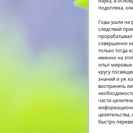
наука, в осно
подоплека, кл
Годы ушли на 
следствий при
прорабатывал 
совершенно не
только тогда к
именно на это
опыт мировых 
кругу посвяще
знаний и уж к
воспринять ли
необходимость
части целител
информационно
целительства,
быстро переве