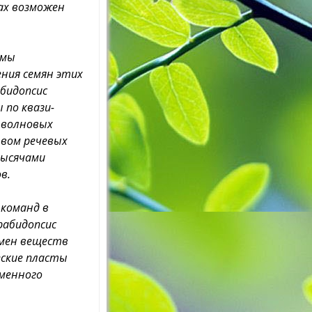
ах возможен
тмы
ния семян этих
бидопсис
по квази-
е волновых
твом речевых
тысячами
в.
команд в
рабидопсис
бмен веществ
еские пласты
еменного