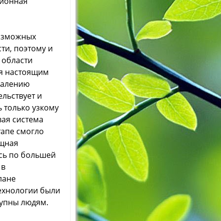
ционная
возможных
ти, поэтому и
 области
ся настоящим
ожалению
ельствует и
 только узкому
вая система
тапе смогло
ущная
сь по большей
 в
лане
технологии были
тупны людям.