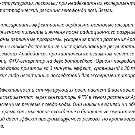
о-структурами, поскольку при неадекватных эксперимент
тастрофический резонанс генофонда всей Земли.
интезировать эффективные вербально-волновые алгори
я генома пшеницы и ячменя после радиационного разруше
даны первичные программы ускорения роста растения Ара
чены также достоверные настораживающие результаты 
 семенах Арабидопсис при хаотическом взаимном перенос
иц. ФПУ-генератор на двух батарейках «Орион» посредс
ра давал при этом за 3 минуты эффект, сравнимый с 30 
аких либо негативных последствий для экспериментаторо
эффективности стимулирующих рост растений волновых 
кспериментах через генераторы ФПУ в геном растения А
ысленные речевые псевдо-коды. Они никак не влияли на о
о время как смысловое вхождение в биополевые семантич
ий дает эффект программируемого резкого, но кратковр
а.