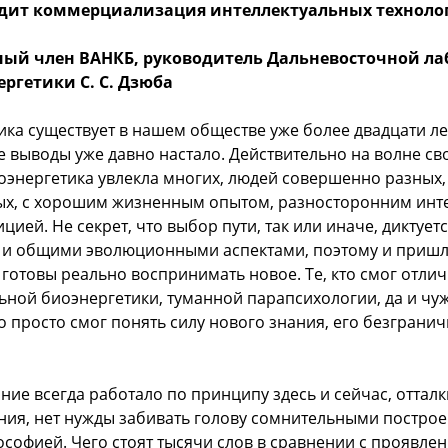
одит коммерциализация интеллектуальных техноло
ный член ВАНКБ, руководитель Дальневосточной л
ргетики С. С. Дзюба
ка существует в нашем обществе уже более двадцати ле
е выводы уже давно настало. Действительно на волне св
оэнергетика увлекла многих, людей совершенно разных, 
ых, с хорошим жизненным опытом, разносторонним инт
цией. Не секрет, что выбор пути, так или иначе, диктует
 и общими эволюционными аспектами, поэтому и пришл
 готовы реально воспринимать новое. Те, кто смог отли
льной биоэнергетики, туманной парапсихологии, да и ч
то просто смог понять силу нового знания, его безграни
ние всегда работало по принципу здесь и сейчас, отталк
ния, нет нужды забивать голову сомнительными постро
софией. Чего стоят тысячи слов в сравнении с проявле