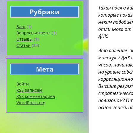
Такая идея в 
Рубрики
которые показа
неким подобие
Блог
(1)
отличного от 
Вопросы-ответы
(1)
ДНК.
Отзывы
(1)
Статьи
(33)
Это явление, 
молекулы ДНК в
часов, начина
Мета
на уровне соб
корреляционно
Войти
Высшие регуля
RSS
записей
стратегическо
RSS
комментариев
полигоном? От
WordPress.org
основываясь н