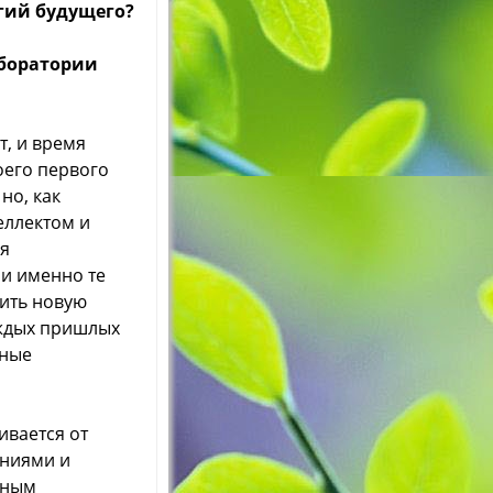
гий будущего?
аборатории
т, и время
оего первого
но, как
еллектом и
ся
и именно те
чить новую
уждых пришлых
чные
ивается от
ениями и
нным