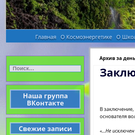
Главная
О Космоэнергетике
О Шко
Архив за день
Найти:
Закл
Наша группа
ВКонтакте
В заключение,
основателя во
Свежие записи
«…
Не исключен