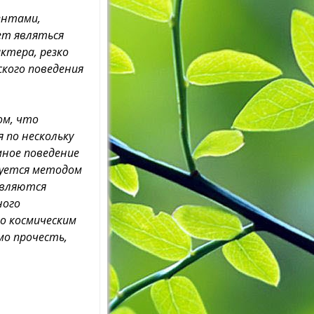
ентами,
ет являться
ктера, резко
кого поведения
ом, что
 по нескольку
мное поведение
руется методом
являются
ного
о космическим
мо прочесть,