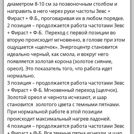
диаметром 8-10 см за позвоночным стол­бом и
направить в него через руки частоты Зевс +
Фираст + Ф.Б., проговаривая их в любом порядке.
2 позиция – продолжается работа частотами Зевс
+ Фираст + Ф-Б. Переход с первой позиции во
вторую происхо­дит мгновенно, в голове при этом
ощущается «щелчок». Энергоцентр становится
идеально черный, как смола, и вокруг него
появляется золотая корона (золотое сияние,
ореол). Это показатель того, что работа идет
нормально.
3 позиция – продолжается работа частотами Зевс
+ Фираст + Ф-Б. Мгновенный переход (щелчок).
Золотой ореол и чернота исчезают, и шар
становится золотого цвета с темными пятнами.
При нормальной работе в этой позиции
происходит максимальный нагрев ладоней.
4 позиция – продолжается работа частотами Зевс
+ Фираст + Ф-Б. Все темные пятна исчезли, и шар