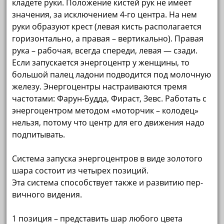
кладете руки. Положение кистей рук не имеет
значения, за исключением 4-го центра. На нем
руки обра­зу­ют крест (левая кисть располагается
горизонтально, а правая – вертикально). Правая
рука – ра­бочая, всегда спереди, левая — сзади.
Если запускается энергоцентр у женщины, то
большой палец ладони подводится под молочную
же­лезу. Энергоцентры настраиваются тремя
частотами: Фарун-Будда, Фираст, Зевс. Работать с
энергоцентром методом «моторчик – колодец»
нельзя, потому что центр для его движения надо
подпиты­вать.
Система запуска энергоцентров в виде золотого
шара состоит из четырех позиций.
Эта система способствует также и развитию пер­
вичного видения.
1 позиция – представить шар любого цвета