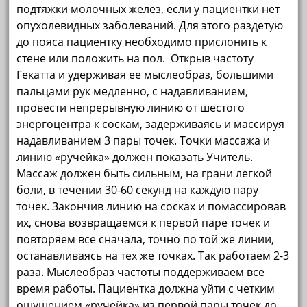
подтяжки молочных желез, если у пациентки нет
опухолевидных заболеваний. Для этого раздетую
до пояса пациентку необходимо прислонить к
стене или положить на пол. Открыв частоту
Гекатта и удерживая ее мыслеобраз, большими
пальцами рук медленно, с надавливанием,
провести непрерывную линию от шестого
энергоцентра к соскам, задерживаясь и массируя
надавливанием 3 пары точек. Точки массажа и
линию «ручейка» должен показать Учитель.
Массаж должен быть сильным, на грани легкой
боли, в течении 30-60 секунд на каждую пару
точек. Закончив линию на сосках и помассировав
их, снова возвращаемся к первой паре точек и
повторяем все сначала, точно по той же линии,
останавливаясь на тех же точках. Так работаем 2-3
раза. Мыслеобраз частоты поддерживаем все
время работы. Пациентка должна уйти с четким
ощущением «ручейка» из первой пары точек до