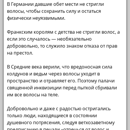
В Германии давшие обет мести не стригли
волосы, чтобы сохранить силу и остаться
физически неуязвимыми.
Франкским королям с детства не стригли волос, а
если это случалось — необязательно
добровольно, то служило знаком отказа от прав
на престол.
В Средние века верили, что вредоносная сила
колдунов и ведьм через волосы уходит в
пространство и отравляет его. Поэтому палачи
священной инквизиции перед пыткой сбривали
им все волосы на теле.
Добровольно и даже с радостью остригались
только люди, находящиеся в состоянии
душевного потрясения, следуя ветхозаветному
предписанию в печали «отречься от волос и