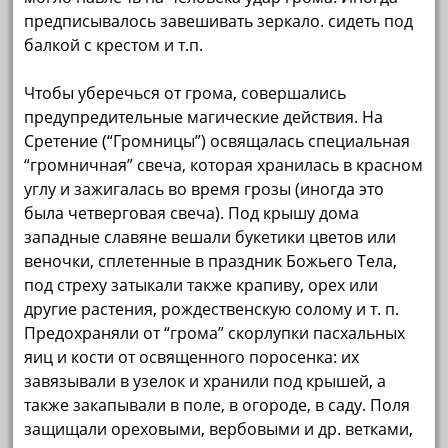
предписывалось завешивать зеркало. сидеть под
балкой с крестом и т.п.
Чтобы уберечься от грома, совершались
предупредительные магические действия. На
Сретение (“Громницы”) освящалась специальная
“громничная” свеча, которая хранилась в красном
углу и зажигалась во время грозы (иногда это
была четверговая свеча). Под крышу дома
западные славяне вешали букетики цветов или
веночки, сплетенные в праздник Божьего Тела,
под стреху затыкали также крапиву, орех или
другие растения, рождественскую солому и т. п.
Предохраняли от “грома” скорлупки пасхальных
яиц и кости от освященного поросенка: их
завязывали в узелок и хранили под крышей, а
также закапывали в поле, в огороде, в саду. Поля
защищали ореховыми, вербовыми и др. ветками,