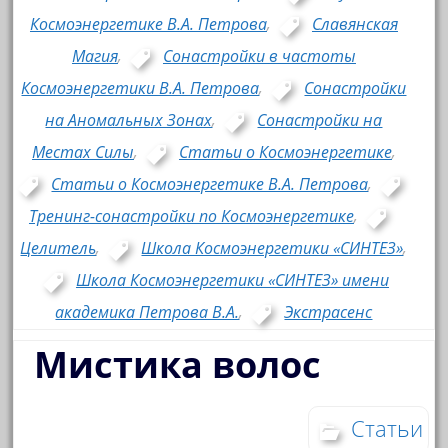
Космоэнергетике В.А. Петрова
,
Славянская
Магия
,
Сонастройки в частоты
Космоэнергетики В.А. Петрова
,
Сонастройки
на Аномальных Зонах
,
Сонастройки на
Местах Силы
,
Статьи о Космоэнергетике
,
Статьи о Космоэнергетике В.А. Петрова
,
Тренинг-сонастройки по Космоэнергетике
,
Целитель
,
Школа Космоэнергетики «СИНТЕЗ»
,
Школа Космоэнергетики «СИНТЕЗ» имени
академика Петрова В.А.
,
Экстрасенс
Мистика волос
Статьи