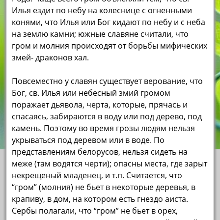
Илья ездит по небу на колеснице с огненными
конями, что Илья или Бог кидают по небу и с неба
на землю камни; южные славяне считали, что
гром и молния происходят от борьбы мифических
змей- драконов хал.
Повсеместно у славян существует верование, что
Бог, св. Илья или небесный змий громом
поражает дьявола, черта, которые, прячась и
спасаясь, забираются в воду или под дерево, под
камень. Поэтому во время грозы людям нельзя
укрываться под деревом или в воде. По
представлениям белорусов, нельзя сидеть на
меже (там водятся черти); опасны места, где зарыт
некрещеный младенец, и т.п. Считается, что
“гром” (молния) не бьет в некоторые деревья, в
крапиву, в дом, на котором есть гнездо аиста.
Сербы полагали, что “гром” не бьет в орех,