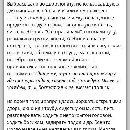
Выбрасывали во двор лопату, использовавшуюся
для выпечки хлеба, или клали крест-накрест
лопату и кочергу, выносили дежу, освященные
предметы, воду и травы, пасхальную скатерть,
яйцо, хлеб-соль. “Отворачивали”, отгоняли тучу,
размахивая рукой, косой, хлебной лопатой,
скатертью, палкой, которой вызволяли лягушку из
пасти змеи; обходили вокруг дома с лопатой,
перебрасывали через дом яйцо и т.п.;
произносили специальные заклинания,
например:
“Идите же, тучи, на татарские горы,
где татары сидят, капель воды жаждут. Мы ее не
жаждем, т. к. достаточно ее имеем!”
(польск.).
Во время грозы запрещалось держать открытыми
дверь, окно или трубу, сидеть у окна, есть, пить
разговаривать, ходить с непокрытой головой,
ходить босиком, задирать подол и др. Все это
могло навлечь на человека удар грома. Иногда