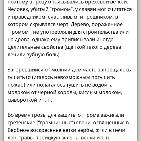
поэтому в грозу опоясывались ореховой веткой.
Человек, убитый “громом”, у славян мог считаться
и праведником, счастливым, и грешником, в
котором скрывался черт. Дерево, пораженное
“громом”, не употребляли для строительства или
на дрова, однако ему приписывали иногда
целительные свойства (щепкой такого дерева
лечили зубную боль).
Загоревшийся от молнии дом часто запрещалось
тушить (считалось невозможным потушить
пожар) или полагалось тушить не водой, а
молоком от черной коровы, кислым молоком,
сывороткой и т. п.
Во время грозы для защиты от грома зажигали
сретенские (“громничные”) свечи, освященные в
Вербное воскресенье ветки вербы, жгли в печи
лен, травы, троицкую зелень, венки и т. п.